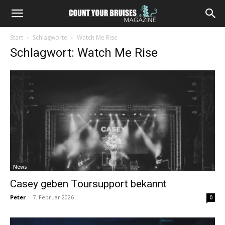
Start
Schlagworte
Watch Me Rise
Schlagwort: Watch Me Rise
News
Casey geben Toursupport bekannt
Peter
-
7. Februar 2026
0