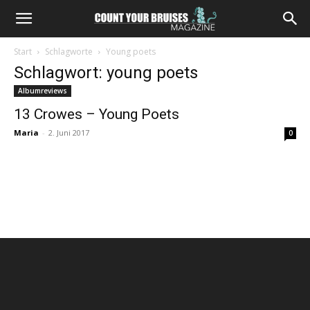
Start
Schlagworte
Young poets
Schlagwort: young poets
Albumreviews
13 Crowes – Young Poets
Maria
-
2. Juni 2017
0