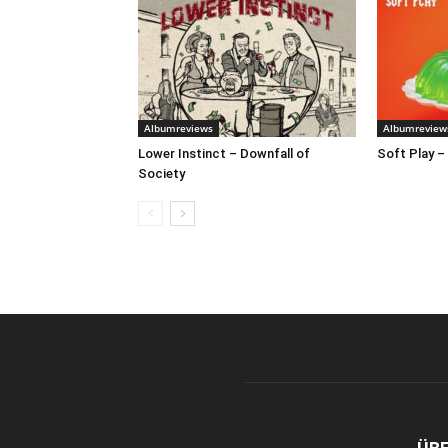
Albumreviews
Albumreview
Lower Instinct – Downfall of
Soft Play –
Society