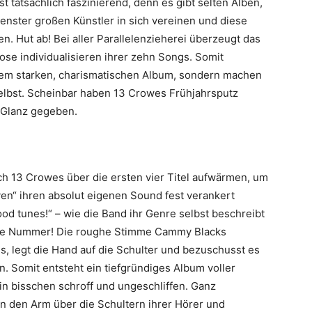
 tatsächlich faszinierend, denn es gibt selten Alben,
enster großen Künstler in sich vereinen und diese
. Hut ab! Bei aller Parallelenzieherei überzeugt das
ose individualisieren ihrer zehn Songs. Somit
nem starken, charismatischen Album, sondern machen
selbst. Scheinbar haben 13 Crowes Frühjahrsputz
Glanz gegeben.
ich 13 Crowes über die ersten vier Titel aufwärmen, um
en“ ihren absolut eigenen Sound fest verankert
od tunes!“ – wie die Band ihr Genre selbst beschreibt
ke Nummer! Die roughe Stimme Cammy Blacks
, legt die Hand auf die Schulter und bezuschusst es
n. Somit entsteht ein tiefgründiges Album voller
in bisschen schroff und ungeschliffen. Ganz
n den Arm über die Schultern ihrer Hörer und