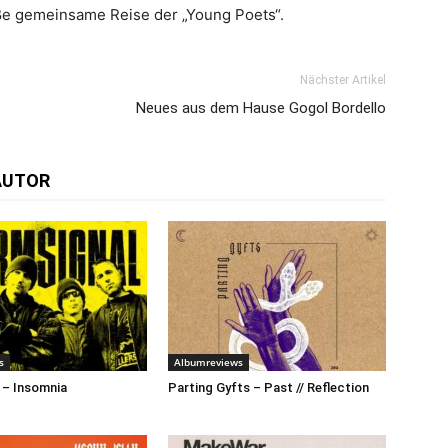
ße gemeinsame Reise der „Young Poets“.
Nächster Artikel
Neues aus dem Hause Gogol Bordello
AUTOR
s
Albumreviews
 – Insomnia
Parting Gyfts – Past // Reflection