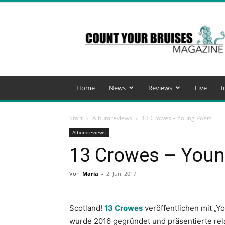
Count
Your
Bruises
Magazine
Home
News
Reviews
Live
I
Start
Albumreviews
13 Crowes – Young Poets
Albumreviews
13 Crowes – Youn
Von
Maria
-
2. Juni 2017
Scotland!
13 Crowes
veröffentlichen mit „Y
wurde 2016 gegründet und präsentierte relat