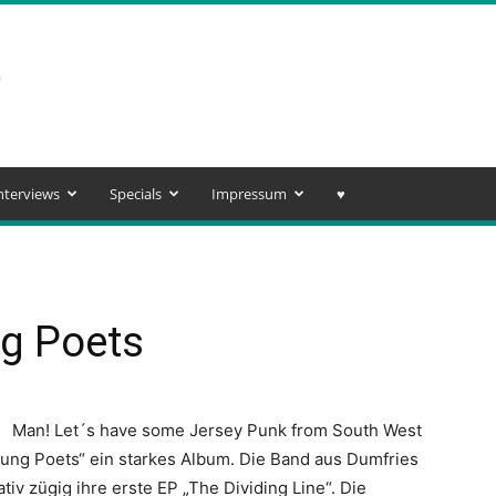
nterviews
Specials
Impressum
♥️
g Poets
Man! Let´s have some Jersey Punk from South West
oung Poets“ ein starkes Album. Die Band aus Dumfries
iv zügig ihre erste EP „The Dividing Line“. Die