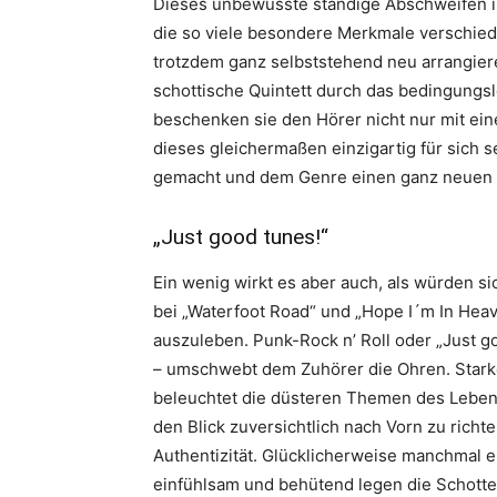
Dieses unbewusste ständige Abschweifen ist
die so viele besondere Merkmale verschied
trotzdem ganz selbststehend neu arrangieren
schottische Quintett durch das bedingungsl
beschenken sie den Hörer nicht nur mit ei
dieses gleichermaßen einzigartig für sich 
gemacht und dem Genre einen ganz neuen 
„Just good tunes!“
Ein wenig wirkt es aber auch, als würden s
bei „Waterfoot Road“ und „Hope I´m In Heav
auszuleben. Punk-Rock n’ Roll oder „Just go
– umschwebt dem Zuhörer die Ohren. Star
beleuchtet die düsteren Themen des Lebens
den Blick zuversichtlich nach Vorn zu richte
Authentizität. Glücklicherweise manchmal e
einfühlsam und behütend legen die Schotte