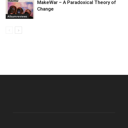
MakeWar – A Paradoxical Theory of
Change
Albumreviews