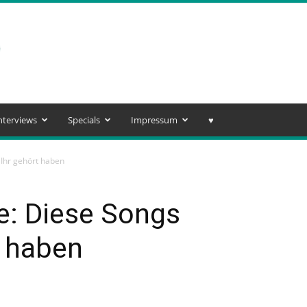
nterviews
Specials
Impressum
♥️
 Ihr gehört haben
e: Diese Songs
t haben