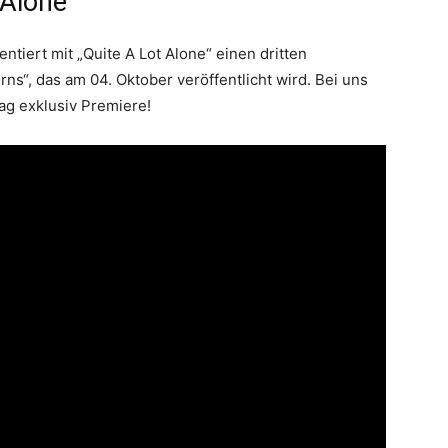
 Alone
ntiert mit „Quite A Lot Alone“ einen dritten
“, das am 04. Oktober veröffentlicht wird. Bei uns
ag exklusiv Premiere!