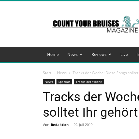
Count
Your
Bruises
Magazine
Home
News
Reviews
Live
I
Start
News
Tracks der Woche: Diese Songs solltet
News
Specials
Tracks der Woche
Tracks der Woch
solltet Ihr gehör
Von
Redaktion
-
29. Juli 2019