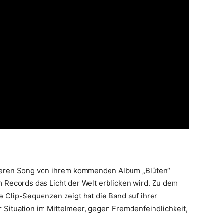
teren Song von ihrem kommenden Album „Blüten“
m Records das Licht der Welt erblicken wird. Zu dem
he Clip-Sequenzen zeigt hat die Band auf ihrer
 Situation im Mittelmeer, gegen Fremdenfeindlichkeit,