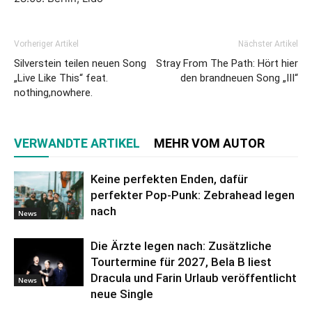
Vorheriger Artikel
Nächster Artikel
Silverstein teilen neuen Song
Stray From The Path: Hört hier
„Live Like This“ feat.
den brandneuen Song „III“
nothing,nowhere.
VERWANDTE ARTIKEL
MEHR VOM AUTOR
Keine perfekten Enden, dafür
perfekter Pop-Punk: Zebrahead legen
nach
News
Die Ärzte legen nach: Zusätzliche
Tourtermine für 2027, Bela B liest
Dracula und Farin Urlaub veröffentlicht
News
neue Single