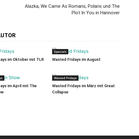
Alazka, We Came As Romans, Polaris und The
Plot In You in Hannover
AUTOR
Specials
ays im Oktober mit TLR
Wasted Fridays im August
w
ys
Wasted Fridays
ays im April mit The
Wasted Fridays im März mit Great
ow
Collapse