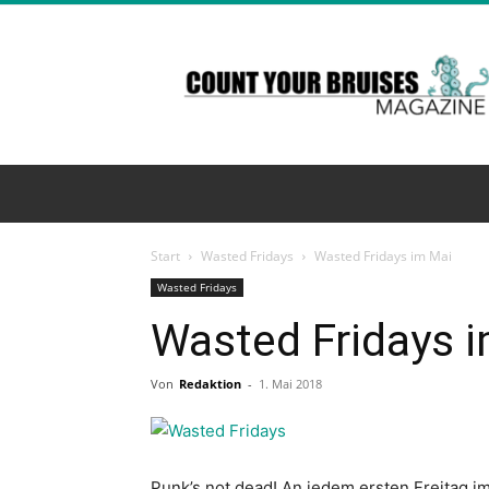
Count
Your
Bruises
Magazine
Start
Wasted Fridays
Wasted Fridays im Mai
Wasted Fridays
Wasted Fridays 
Von
Redaktion
-
1. Mai 2018
Punk’s not dead! An jedem ersten Freitag i