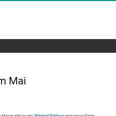
im Mai
m Monat gibt es bei
Wasted Fridays
eine neue Folge