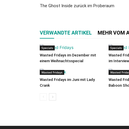
The Ghost Inside zurück im Proberaum
VERWANDTE ARTIKEL
MEHR VOM 
Specials
Specials
Wasted Fridays im Dezember mit
Wasted Frid
einem Weihnachtsspecial
im Intervie
Wasted Fridays
Wasted Frida
Wasted Fridays im Juni mit Lady
Wasted Frid
Crank
Baboon Sh