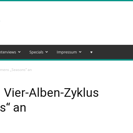
nterviews
Specials
Impressum
♥️
amens „Seasons“ an
 Vier-Alben-Zyklus
s“ an