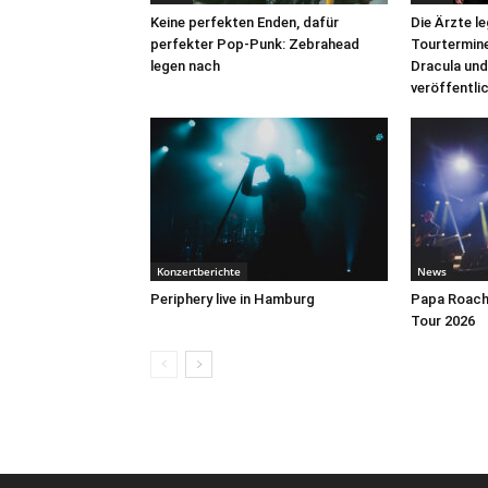
Keine perfekten Enden, dafür
Die Ärzte l
perfekter Pop-Punk: Zebrahead
Tourtermine 
legen nach
Dracula und
veröffentli
Konzertberichte
News
Periphery live in Hamburg
Papa Roach 
Tour 2026