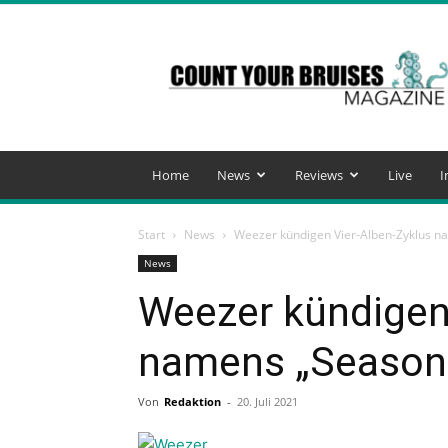
Count
Your
Bruises
Magazine
Home
News
Reviews
Live
I
Start
News
Weezer kündigen Vier-Alben-Zyklus n
News
Weezer kündigen
namens „Season
Von
Redaktion
-
20. Juli 2021