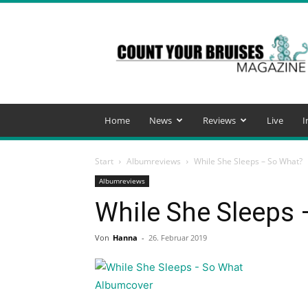
Count
Your
Bruises
Magazine
Home
News
Reviews
Live
I
Start
Albumreviews
While She Sleeps – So What?
Albumreviews
While She Sleeps
Von
Hanna
-
26. Februar 2019