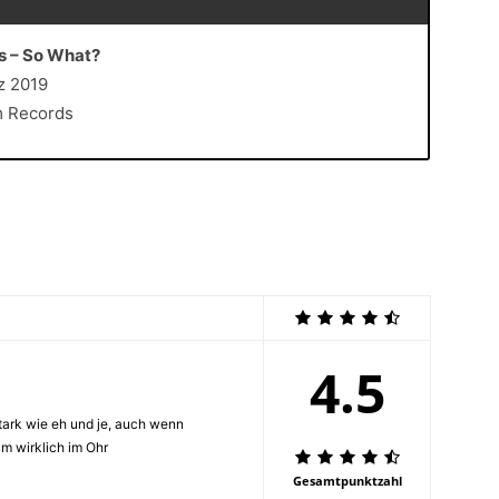
s – So What?
rz 2019
m Records
4.5
tark wie eh und je, auch wenn
m wirklich im Ohr
Gesamtpunktzahl