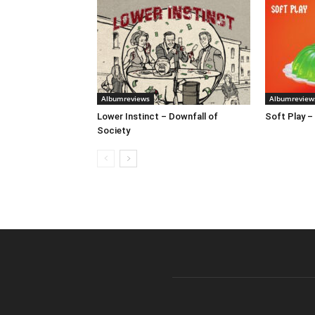
Albumreviews
Albumreview
Lower Instinct – Downfall of
Soft Play –
Society