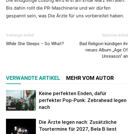
Die endgültige Lösung wird erst am Ende März verraten.
Bis dahin rollt die PR-Maschinerie und wir dürfen
gespannt sein, was Die Ärzte für uns vorbereitet haben.
Vorheriger Artikel
Nächster Artikel
While She Sleeps – So What?
Bad Religion kündigen ihr
neues Album „Age Of
Unreason“ an
VERWANDTE ARTIKEL
MEHR VOM AUTOR
Keine perfekten Enden, dafür
perfekter Pop-Punk: Zebrahead legen
nach
News
Die Ärzte legen nach: Zusätzliche
Tourtermine für 2027, Bela B liest