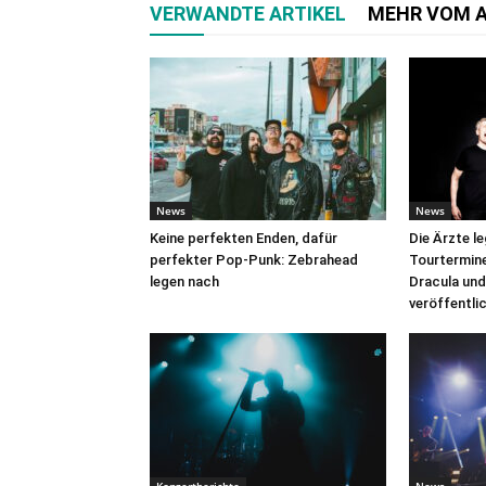
VERWANDTE ARTIKEL
MEHR VOM 
News
News
Keine perfekten Enden, dafür
Die Ärzte l
perfekter Pop-Punk: Zebrahead
Tourtermine 
legen nach
Dracula und
veröffentli