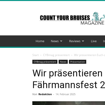
Count
Your
Bruises
Magazine
Home
News
Reviews
Live
I
Start
CYBmag präsentiert
Wir präsentieren Euch
CYBmag präsentiert
News
Präsentation
Wir präsentieren
Fährmannsfest 
Von
Redaktion
-
14. Februar 2025