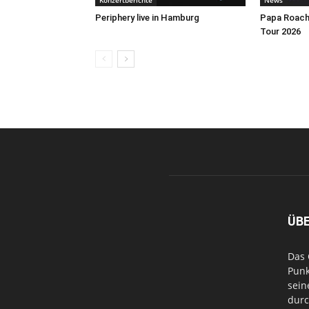
Konzertberichte
News
Periphery live in Hamburg
Papa Roach 
Tour 2026
ÜB
Das 
Punk
sein
durc