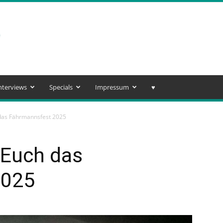
nterviews
Specials
Impressum
♥️
 das Fährmannsfest 2025
 Euch das
2025