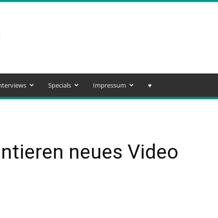
nterviews
Specials
Impressum
♥️
ntieren neues Video