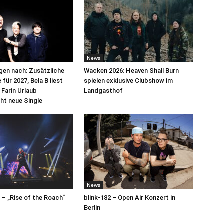
News
egen nach: Zusätzliche
Wacken 2026: Heaven Shall Burn
für 2027, Bela B liest
spielen exklusive Clubshow im
 Farin Urlaub
Landgasthof
cht neue Single
News
– „Rise of the Roach“
blink-182 – Open Air Konzert in
Berlin