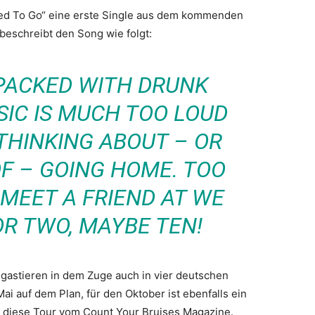
ked To Go“ eine erste Single aus dem kommenden
beschreibt den Song wie folgt:
 PACKED WITH DRUNK
SIC IS MUCH TOO LOUD
THINKING ABOUT – OR
F – GOING HOME. TOO
 MEET A FRIEND AT WE
OR TWO, MAYBE TEN!
 gastieren in dem Zuge auch in vier deutschen
ai auf dem Plan, für den Oktober ist ebenfalls ein
h diese Tour vom Count Your Bruises Magazine.