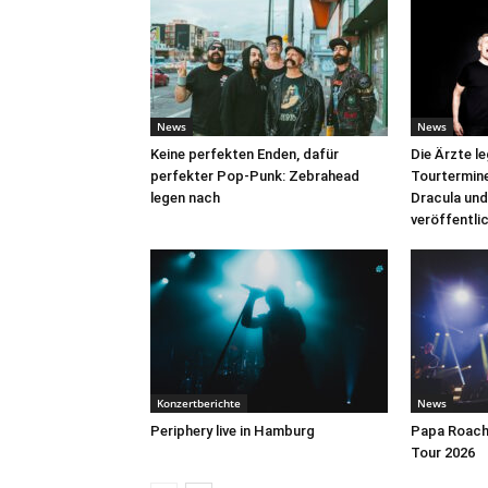
News
News
Keine perfekten Enden, dafür
Die Ärzte l
perfekter Pop-Punk: Zebrahead
Tourtermine 
legen nach
Dracula und
veröffentli
Konzertberichte
News
Periphery live in Hamburg
Papa Roach 
Tour 2026