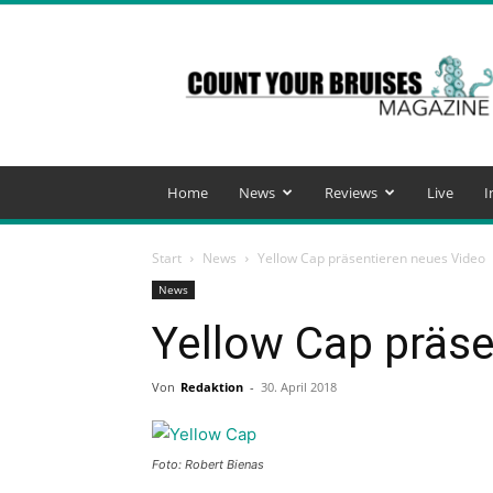
Count
Your
Bruises
Magazine
Home
News
Reviews
Live
I
Start
News
Yellow Cap präsentieren neues Video
News
Yellow Cap präse
Von
Redaktion
-
30. April 2018
Foto: Robert Bienas