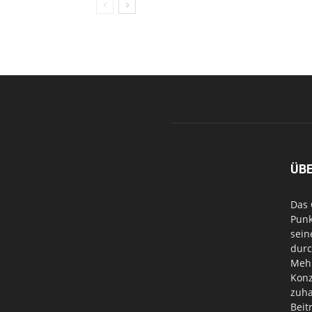
ÜB
Das 
Punk
sein
durc
Mehr
Konz
zuha
Beit