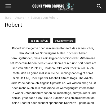
Start
Autoren
Beiträge von Robert
Robert
154 BEITRÄGE
0 Kommentare
Robert würde gerne über sein erstes Konzert, das er besuchte,
den Mantel des Schweigens hüllen. Doch wir haben
herausgefunden, dass es ein Gig der Scorpions war. Mittlerweile
hat Robert im harten Bereich alle Genres durch und hört heute am
liebsten alten Punk, Oi, Hardcore, Ska oder Rock´n Roll. Auch
Metal darf es gerne mal sein. Seine Lieblingsbands gibt er mit
Sick Of It All, Cock Sparrer, Madball, Street Dogs, The Adicts,
Rude Pride oder auch Angelic Upstarts an. Wir wissen aber, da ist
noch mehr. Auch sein redaktioneller Werdegang ist interessant:
So war er unter anderem schon bei mainstage, burnyourears und
dem in-your-face aktiv. Heute kümmert er sich am liebsten um
seine Tochter oder besucht spannende Konzerte - gerne auch