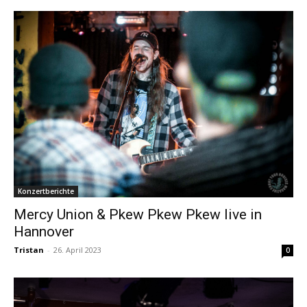
Konzertberichte
Mercy Union & Pkew Pkew Pkew live in
Hannover
Tristan
-
26. April 2023
0