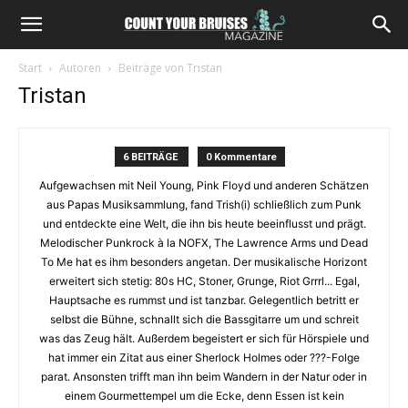
Start
Autoren
Beiträge von Tristan
Tristan
6 BEITRÄGE
0 Kommentare
Aufgewachsen mit Neil Young, Pink Floyd und anderen Schätzen
aus Papas Musiksammlung, fand Trish(i) schließlich zum Punk
und entdeckte eine Welt, die ihn bis heute beeinflusst und prägt.
Melodischer Punkrock à la NOFX, The Lawrence Arms und Dead
To Me hat es ihm besonders angetan. Der musikalische Horizont
erweitert sich stetig: 80s HC, Stoner, Grunge, Riot Grrrl... Egal,
Hauptsache es rummst und ist tanzbar. Gelegentlich betritt er
selbst die Bühne, schnallt sich die Bassgitarre um und schreit
was das Zeug hält. Außerdem begeistert er sich für Hörspiele und
hat immer ein Zitat aus einer Sherlock Holmes oder ???-Folge
parat. Ansonsten trifft man ihn beim Wandern in der Natur oder in
einem Gourmettempel um die Ecke, denn Essen ist kein