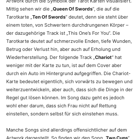
Artwork durch die Symbolik der Tarot Karten visualisiert.
Mittig sehen wir die „
Queen Of Swords
“, die auf die
Tarotkarte „
Ten Of Swords
“ deutet, denn sie steht über
einem toten, von Schwertern durchdrungenen Körper –
der dazugehörige Track ist „This One’s For You“. Die
Tarotkarte deutet auf schmerzvolle Enden, tiefe Wunden,
Betrug oder Verlust hin, aber auch auf Erholung und
Wiederherstellung. Der folgende Track „
Chariot
“ hat
weniger mit der Karte zu tun, ist auf dem Cover aber
durch ein Auto im Hintergrund aufgegriffen. Die Chariot-
Karte bedeutet eigentlich, sich vorwärts zu bewegen und
weiterzuentwickeln, aber auch, dass sich die Dinge in der
Regel gut lösen können. Im Song dazu geht es jedoch
wohl eher darum, dass sich Frau nicht auf Rettung
einstellen, sondern selbst für sich einstehen muss.
Manche Songs sind allerdings offensichtlicher auf dem
Artwork dargestellt. So finden wir den Song „
Two Cups
“