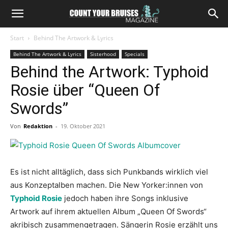
Start
Behind The Artwork & Lyrics
Behind The Artwork & Lyrics
Sisterhood
Specials
Behind the Artwork: Typhoid
Rosie über “Queen Of
Swords”
Von
Redaktion
-
19. Oktober 2021
Es ist nicht alltäglich, dass sich Punkbands wirklich viel
aus Konzeptalben machen. Die New Yorker:innen von
Typhoid Rosie
jedoch haben ihre Songs inklusive
Artwork auf ihrem aktuellen Album „Queen Of Swords“
akribisch zusammengetragen. Sängerin Rosie erzählt uns