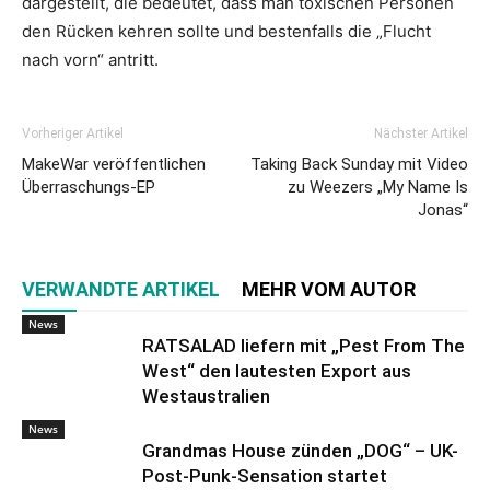
dargestellt, die bedeutet, dass man toxischen Personen
den Rücken kehren sollte und bestenfalls die „Flucht
nach vorn“ antritt.
Vorheriger Artikel
Nächster Artikel
MakeWar veröffentlichen
Taking Back Sunday mit Video
Überraschungs-EP
zu Weezers „My Name Is
Jonas“
VERWANDTE ARTIKEL
MEHR VOM AUTOR
News
RATSALAD liefern mit „Pest From The
West“ den lautesten Export aus
Westaustralien
News
Grandmas House zünden „DOG“ – UK-
Post-Punk-Sensation startet