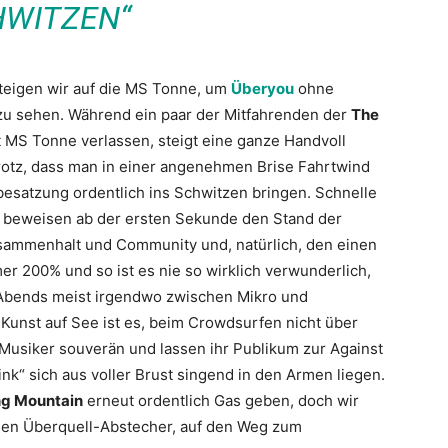
HWITZEN“
steigen wir auf die MS Tonne, um
Überyou
ohne
 zu sehen. Während ein paar der Mitfahrenden der
The
 MS Tonne verlassen, steigt eine ganze Handvoll
trotz, dass man in einer angenehmen Brise Fahrtwind
sbesatzung ordentlich ins Schwitzen bringen. Schnelle
ts beweisen ab der ersten Sekunde den Stand der
usammenhalt und Community und, natürlich, den einen
 200% und so ist es nie so wirklich verwunderlich,
Abends meist irgendwo zwischen Mikro und
 Kunst auf See ist es, beim Crowdsurfen nicht über
Musiker souverän und lassen ihr Publikum zur Against
nk“ sich aus voller Brust singend in den Armen liegen.
g Mountain
erneut ordentlich Gas geben, doch wir
nen Überquell-Abstecher, auf den Weg zum