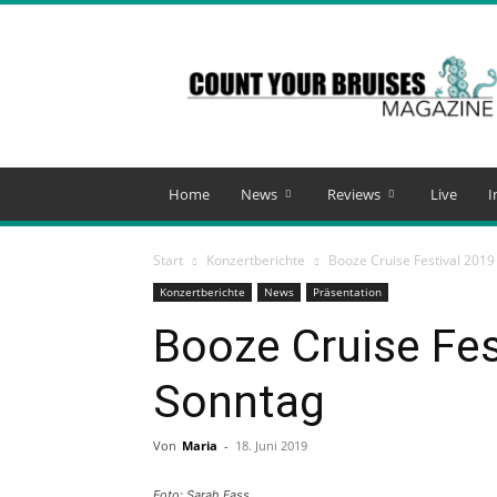
Count
Your
Bruises
Magazine
Home
News
Reviews
Live
I
Start
Konzertberichte
Booze Cruise Festival 2019
Konzertberichte
News
Präsentation
Booze Cruise Fes
Sonntag
Von
Maria
-
18. Juni 2019
Foto: Sarah Fass