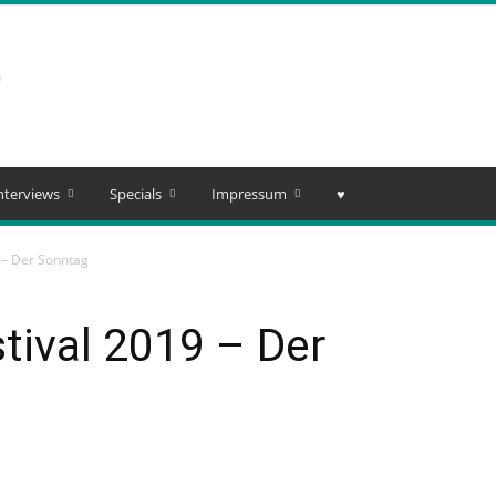
nterviews
Specials
Impressum
♥️
 – Der Sonntag
tival 2019 – Der