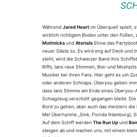
SC
Während
Jared Heart
im Überquell spielt, 
wirklich richtigem Boden unter den Füßen,
Muttnicks
und
Aterials
Show das Partyboot
neuer Gäste zu. Es wird eng auf Deck und 
steht, wird die Schweizer Band ihre Schiff
Riffs, Ians raue Stimmen, Bier und Moshpi
Musiker bei ihren Fans. Hier geht es um Z
oder anderen Schnaps. Überyou geben immer
dass Ians Stimme am Ende eines Überyou-
Schlagzeug verschütt‘ gegangen bleibt. Die
Bord zu gehen, aber auch das meistern die 
Me! Überhymne „Sink, Florida (Hamburg), Si
Auf dem Schiff werden
The Run Up
und
Bon
steigen ab und machen uns, mit einem klei