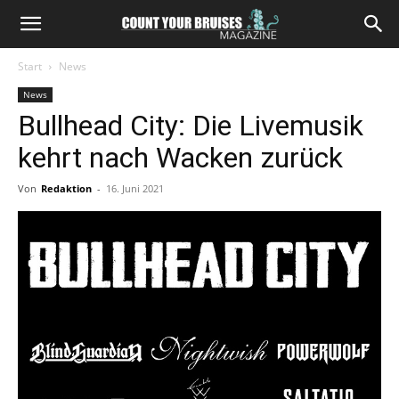
Start
News
News
Bullhead City: Die Livemusik
kehrt nach Wacken zurück
Von
Redaktion
-
16. Juni 2021