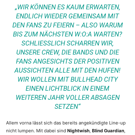
„WIR KÖNNEN ES KAUM ERWARTEN,
ENDLICH WIEDER GEMEINSAM MIT
DEN FANS ZU FEIERN – ALSO WARUM
BIS ZUM NÄCHSTEN W:O:A WARTEN?
SCHLIESSLICH SCHARREN WIR, U
NSERE CREW, DIE BANDS UND DIE F
ANS ANGESICHTS DER POSITIVEN A
USSICHTEN ALLE MIT DEN HUFEN! W
IR WOLLEN MIT BULLHEAD CITY E
INEN LICHTBLICK IN EINEM W
EITEREN JAHR VOLLER ABSAGEN S
ETZEN“
Allem vorna lässt sich das bereits angekündigte Line-up
nicht lumpen. Mit dabei sind
Nightwish
,
Blind Guardian
,