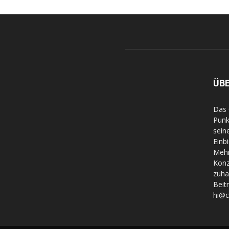
ÜB
Das 
Punk
sein
Einb
Mehr
Konz
zuha
Beit
hi@