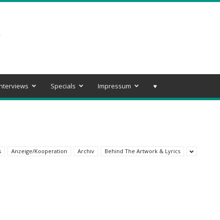
Interviews
Specials
Impressum
♥️
s
Anzeige/Kooperation
Archiv
Behind The Artwork & Lyrics