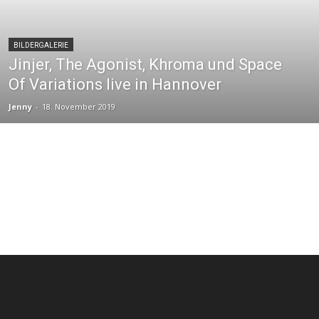
BILDERGALERIE
Jinjer, The Agonist, Khroma und Space
Of Variations live in Hannover
Jenny
-
18. November 2019