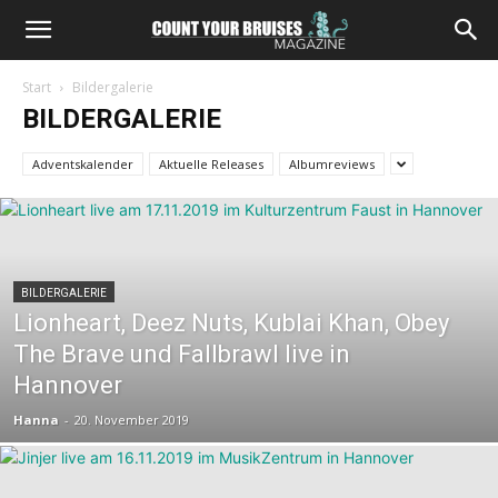
Start
Bildergalerie
BILDERGALERIE
Adventskalender
Aktuelle Releases
Albumreviews
BILDERGALERIE
Lionheart, Deez Nuts, Kublai Khan, Obey
The Brave und Fallbrawl live in
Hannover
Hanna
-
20. November 2019