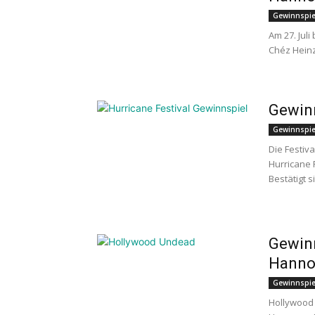
Gewinnspie
Am 27. Jul
Chéz Heinz
Gewinn
Gewinnspie
Die Festiva
Hurricane 
Bestätigt s
Gewinn
Hanno
Gewinnspie
Hollywood 