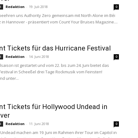
Redaktion
-
19. Juli 2018
l
0
i beehren uns Authority Zero gemeinsam mit North Alone im Béi
 in Hannover - präsentiert vom Count Your Bruises Magazine....
t Tickets für das Hurricane Festival
Redaktion
-
14. Juni 2018
l
0
lsaison ist gestartet und vom 22. bis zum 24. Juni bietet das
Festival in Scheeßel drei Tage Rockmusik vom Feinsten!
ind unter...
t Tickets für Hollywood Undead in
ver
Redaktion
-
11. Juni 2018
l
0
Undead machen am 19. Juni im Rahmen ihrer Tour im Capitol in