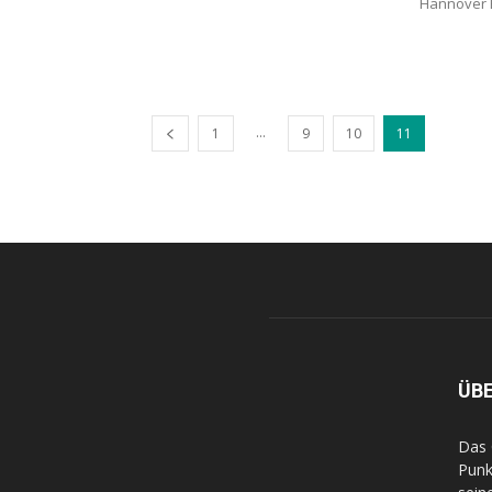
Hannover H
...
1
9
10
11
ÜB
Das 
Punk