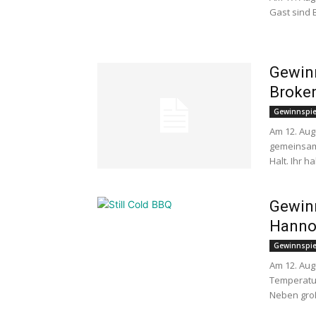
Gast sind 
Gewinn
Broke
Gewinnspie
Am 12. Aug
gemeinsam 
Halt. Ihr ha
Gewinn
Hanno
Gewinnspie
Am 12. Aug
Temperatur
Neben groß