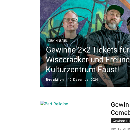
GEWINNSPIEL
Gewinne 2×2 Tickets für
Wisecräcker und Freund
Kulturzentrum Faust!
Redaktion
-
10. Dezember 2024
Gewinn
Comeb
Gewinnspie
Am 17. Aug