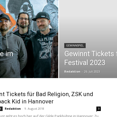
GEWINNSPIEL
e im
Gewinnt Tickets 
Festival 2023
Redaktion
-
26. Juli 2023
t Tickets für Bad Religion, ZSK und
ack Kid in Hannover
Redaktion
-
9. August 2018
l
0
ust geht es hoch her auf der Gilde Parkbühne in Hannover: Zu