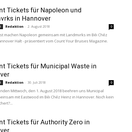
t Tickets für Napoleon und
vrks in Hannover
Redaktion
-
2. August 2018
l
0
ust machen Napoleon gemeinsam mit Landmvrks im Béi Chéz
annover Halt - präsentiert vom Count Your Bruises Magazine.
t Tickets für Municipal Waste in
ver
Redaktion
-
30. Juli 2018
l
0
den Mittwoch, den 1. August 2018 beehren uns Municipal
insam mit Eastwood im Béi Chéz Heinz in Hannover. Noch kein
hert?...
t Tickets für Authority Zero in
ver