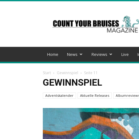
Count
Your
Bruises
Magazine
Home
News
Reviews
Live
Start
Gewinnspiel
Seite 11
GEWINNSPIEL
Adventskalender
Aktuelle Releases
Albumreview