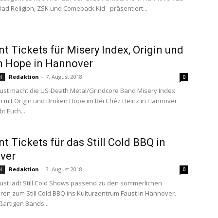
Bad Religion, ZSK und Comeback Kid - präsentiert...
t Tickets für Misery Index, Origin und
n Hope in Hannover
Redaktion
-
7. August 2018
l
0
ust macht die US-Death Metal/Grindcore Band Misery Index
mit Origin und Broken Hope im Béi Chéz Heinz in Hannover
bt Euch...
t Tickets für das Still Cold BBQ in
ver
Redaktion
-
3. August 2018
l
0
ust lädt Still Cold Shows passend zu den sommerlichen
en zum Still Cold BBQ ins Kulturzentrum Faust in Hannover.
artigen Bands...