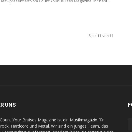
alt - präsentiert vom Count Your Bruises Magazine. Ihr habt...
Seite 11 von 11
ER UNS
F
Count Your Bruises Magazine ist ein Musikmagazin für
rock, Hardcore und Metal. Wir sind ein junges Team, das