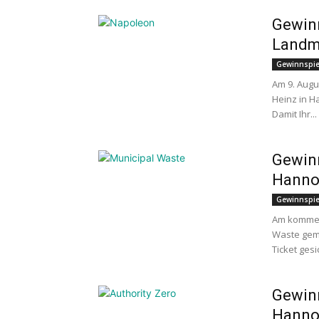
Gewinn
Landm
Gewinnspie
Am 9. Aug
Heinz in H
Damit Ihr...
Gewinn
Hanno
Gewinnspie
Am kommen
Waste geme
Ticket gesic
Gewinn
Hanno