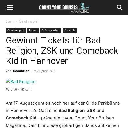
Start
Gewinnspiel
Gewinnspiel
News
Präsentation
Specials
Gewinnt Tickets für Bad
Religion, ZSK und Comeback
Kid in Hannover
Von
Redaktion
-
9. August 2018
Foto: Jim Wright
Am 17. August geht es hoch her auf der Gilde Parkbühne
in Hannover: Zu Gast sind
Bad Religion
,
ZSK
und
Comeback Kid
– präsentiert vom Count Your Bruises
Magazine. Damit Ihr diese großartigen Bands auf keinen