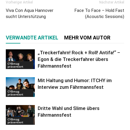
Vorheriger Artikel
Nächster Artikel
Viva Con Aqua Hannover
Face To Face – Hold Fast
sucht Unterstützung
(Acoustic Sessions)
VERWANDTE ARTIKEL
MEHR VOM AUTOR
„Treckerfahrn! Rock + Roll! Antifa!“ –
Egon & die Treckerfahrer übers
CYBmag
Fährmannsfest
präsentiert
Mit Haltung und Humor: ITCHY im
Interview zum Fährmannsfest
CYBmag
präsentiert
Dritte Wahl und Slime übers
Fährmannsfest
CYBmag
präsentiert