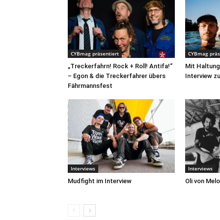
CYBmag präsentiert
CYBmag präs
„Treckerfahrn! Rock + Roll! Antifa!“
Mit Haltun
– Egon & die Treckerfahrer übers
Interview 
Fährmannsfest
Interviews
Interviews
Mudfight im Interview
Oli von Melo