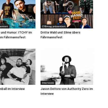
entiert
CYBmag präsentiert
g und Humor: ITCHY im
Dritte Wahl und Slime übers
zum Fährmannsfest
Fährmannsfest
Interviews
nball im Interview
Jason DeVore von Authority Zero im
Interview