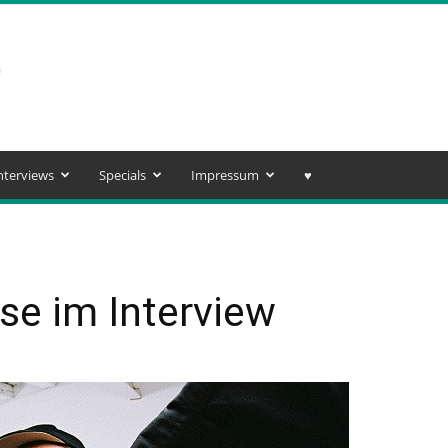
nterviews
Specials
Impressum
♥️
se im Interview