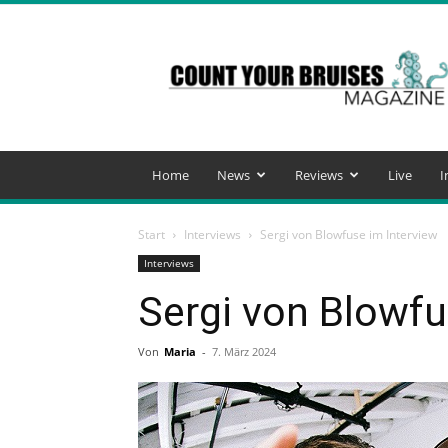
Count
Your
Bruises
Magazine
Home
News
Reviews
Live
I
Start
Interviews
Sergi von Blowfuse im Interview
Interviews
Sergi von Blowfu
Von
Maria
-
7. März 2024