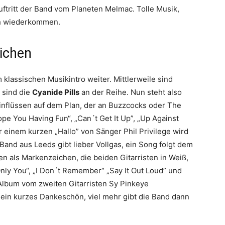
uftritt der Band vom Planeten Melmac. Tolle Musik,
ah wiederkommen.
ichen
lassischen Musikintro weiter. Mittlerweile sind
 sind die
Cyanide Pills
an der Reihe. Nun steht also
nflüssen auf dem Plan, der an Buzzcocks oder The
Hope You Having Fun“, „Can´t Get It Up”, „Up Against
 einem kurzen „Hallo” von Sänger Phil Privilege wird
Band aus Leeds gibt lieber Vollgas, ein Song folgt dem
ken als Markenzeichen, die beiden Gitarristen in Weiß,
„Only You“, „I Don´t Remember“ „Say It Out Loud” und
 Album vom zweiten Gitarristen Sy Pinkeye
h ein kurzes Dankeschön, viel mehr gibt die Band dann