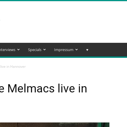
nterviews
Specials
Impressum
♥️
live in Hannover
e Melmacs live in