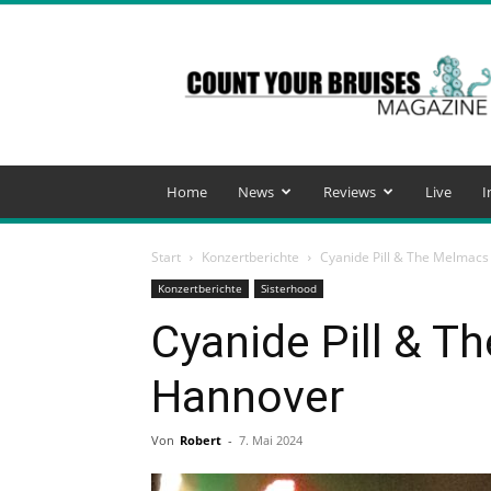
Count
Your
Bruises
Magazine
Home
News
Reviews
Live
I
Start
Konzertberichte
Cyanide Pill & The Melmacs 
Konzertberichte
Sisterhood
Cyanide Pill & Th
Hannover
Von
Robert
-
7. Mai 2024