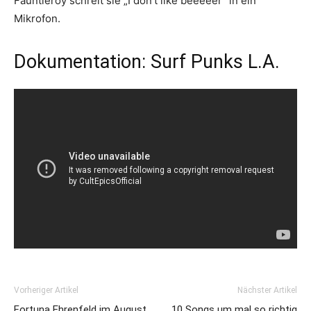
Fauntleroy schreit sie „I don’t like beeeeer“ in ein
Mikrofon.
Dokumentation: Surf Punks L.A.
Vorheriger Artikel
Nächster Artikel
Fortuna Ehrenfeld im August
10 Songs um mal so richtig