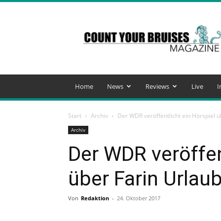
Count
Your
Bruises
Magazine
Home
News
Reviews
Live
I
Start
Archiv
Der WDR veröffentlicht ein Hörspiel ü
Archiv
Der WDR veröffen
über Farin Urlau
Von
Redaktion
-
24. Oktober 2017