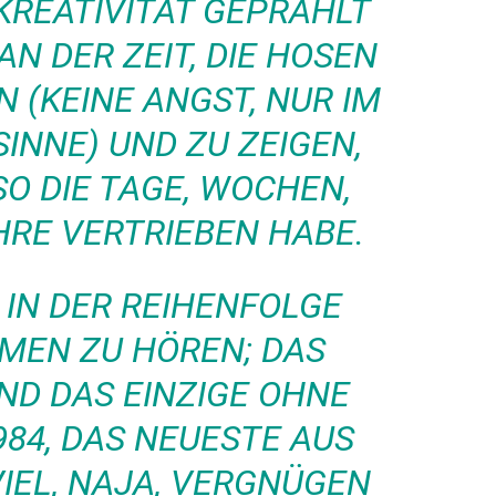
ATIVITÄT GEPRAHLT HA
 DER ZEIT, DIE HOSEN RU
KEINE ANGST, NUR IM ÜB
E) UND ZU ZEIGEN, WO
DIE TAGE, WOCHEN, MO
 VERTRIEBEN HABE.
D IN DER REIHENFOLGE
MEN ZU HÖREN; DAS
UND DAS EINZIGE OHNE
984, DAS NEUESTE AUS
VIEL, NAJA, VERGNÜGEN