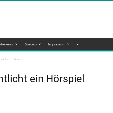
nterviews
Specials
Impressum
♥️
ber Farin Urlaub
tlicht ein Hörspiel
b