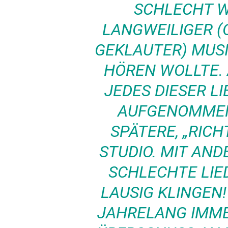
CHLECHT WA
ANGWEILIGER (O
EKLAUTER) MUSIK,
ÖREN WOLLTE. A
DES DIESER LIED
FGENOMMEN, A
ÄTERE, „RICHTI
UDIO. MIT ANDER
HLECHTE LIEDER
USIG KLINGEN! [
HRELANG IMMER 