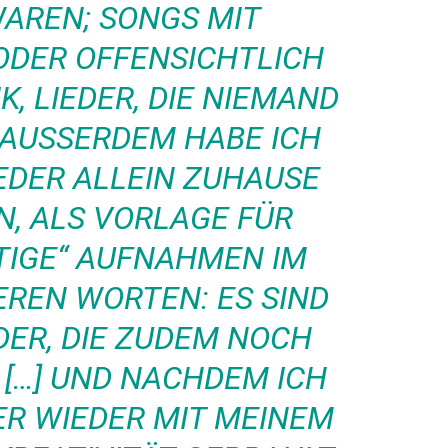
REN; SONGS MIT L
DER OFFENSICHTLICH G
 LIEDER, DIE NIEMAND H
USSERDEM HABE ICH JE
ER ALLEIN ZUHAUSE AU
LS VORLAGE FÜR SP
GE“ AUFNAHMEN IM ST
EN WORTEN: ES SIND SC
, DIE ZUDEM NOCH LA
…] UND NACHDEM ICH JA
WIEDER MIT MEINEM ÜB