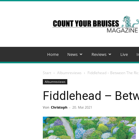
Count
Your
Bruises
Magazine
Home
News
Reviews
Live
I
Start
Albumreviews
Fiddlehead – Between The Ri
Albumreviews
Fiddlehead – Bet
Von
Christoph
-
20. Mai 2021