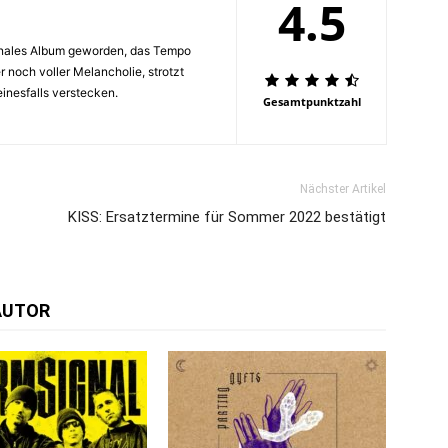
4.5
onales Album geworden, das Tempo
r noch voller Melancholie, strotzt
einesfalls verstecken.
Gesamtpunktzahl
Nächster Artikel
KISS: Ersatztermine für Sommer 2022 bestätigt
AUTOR