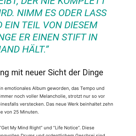
IBT, DER NIE KOMPLETT
RD. NIMM ES ODER LASS
D EIN TEIL VON DIESEM
NGE ER EINEN STIFT IN
AND HÄLT.”
ng mit neuer Sicht der Dinge
ein emotionales Album geworden, das Tempo und
 immer noch voller Melancholie, strotzt nur so vor
einesfalls verstecken. Das neue Werk beinhaltet zehn
e von 25 Minuten.
“Get My Mind Right” und “Life Notice”. Diese
wungvollen Drums und ordentlichem Geschrei sind