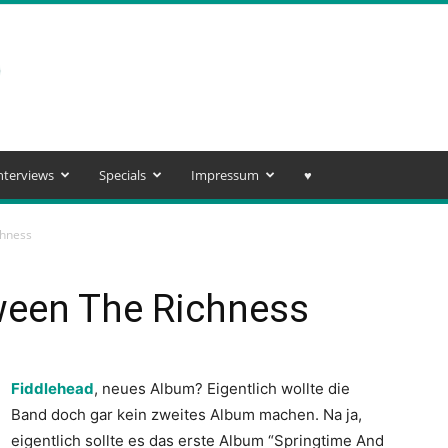
nterviews
Specials
Impressum
♥️
chness
ween The Richness
Fiddlehead
, neues Album? Eigentlich wollte die
Band doch gar kein zweites Album machen. Na ja,
eigentlich sollte es das erste Album “Springtime And