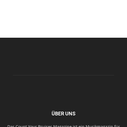
ÜBER UNS
Das Count Your Bruises Magazine ist ein Musikmagazin für