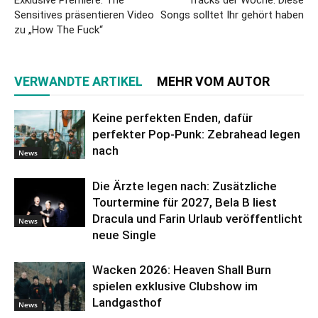
Exklusive Premiere: The
Tracks der Woche: Diese
Sensitives präsentieren Video
Songs solltet Ihr gehört haben
zu „How The Fuck“
VERWANDTE ARTIKEL
MEHR VOM AUTOR
Keine perfekten Enden, dafür
perfekter Pop-Punk: Zebrahead legen
nach
News
Die Ärzte legen nach: Zusätzliche
Tourtermine für 2027, Bela B liest
Dracula und Farin Urlaub veröffentlicht
News
neue Single
Wacken 2026: Heaven Shall Burn
spielen exklusive Clubshow im
Landgasthof
News