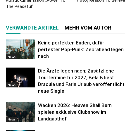
Kurzdokumentation „Power To
/ (No) Reason To Believe
The Peaceful“
VERWANDTE ARTIKEL
MEHR VOM AUTOR
Keine perfekten Enden, dafür
perfekter Pop-Punk: Zebrahead legen
nach
News
Die Ärzte legen nach: Zusätzliche
Tourtermine für 2027, Bela B liest
Dracula und Farin Urlaub veröffentlicht
News
neue Single
Wacken 2026: Heaven Shall Burn
spielen exklusive Clubshow im
Landgasthof
News