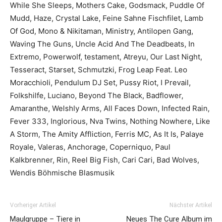
While She Sleeps, Mothers Cake, Godsmack, Puddle Of
Mudd, Haze, Crystal Lake, Feine Sahne Fischfilet, Lamb
Of God, Mono & Nikitaman, Ministry, Antilopen Gang,
Waving The Guns, Uncle Acid And The Deadbeats, In
Extremo, Powerwolf, testament, Atreyu, Our Last Night,
Tesseract, Starset, Schmutzki, Frog Leap Feat. Leo
Moracchioli, Pendulum DJ Set, Pussy Riot, I Prevail,
Folkshilfe, Luciano, Beyond The Black, Badflower,
Amaranthe, Welshly Arms, All Faces Down, Infected Rain,
Fever 333, Inglorious, Nva Twins, Nothing Nowhere, Like
A Storm, The Amity Affliction, Ferris MC, As It Is, Palaye
Royale, Valeras, Anchorage, Coperniquo, Paul
Kalkbrenner, Rin, Reel Big Fish, Cari Cari, Bad Wolves,
Wendis Böhmische Blasmusik
Vorheriger Artikel
Nächster Artikel
Maulgruppe – Tiere in
Neues The Cure Album im