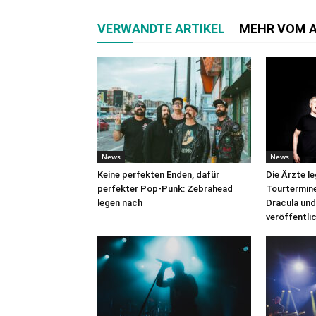
VERWANDTE ARTIKEL
MEHR VOM 
News
News
Keine perfekten Enden, dafür
Die Ärzte l
perfekter Pop-Punk: Zebrahead
Tourtermine 
legen nach
Dracula und
veröffentli