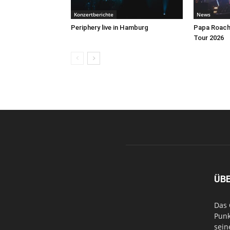
Konzertberichte
News
Periphery live in Hamburg
Papa Roach 
Tour 2026
ÜB
Das 
Punk
sein