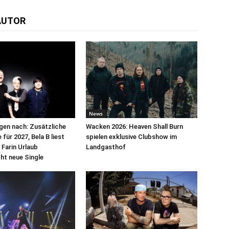
AUTOR
News
egen nach: Zusätzliche
Wacken 2026: Heaven Shall Burn
für 2027, Bela B liest
spielen exklusive Clubshow im
 Farin Urlaub
Landgasthof
cht neue Single