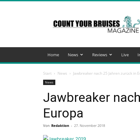
Count
Your
Bruises
Magazine
Home
News
Reviews
Live
I
Start
News
Jawbreaker nach 25 Jahren zurück in 
News
Jawbreaker nach
Europa
Von
Redaktion
-
27. November 2018