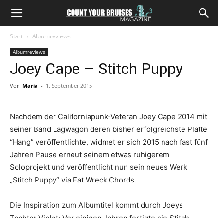
Start
Albumreviews
Albumreviews
Joey Cape – Stitch Puppy
Von
Maria
-
1. September 2015
Nachdem der Californiapunk-Veteran Joey Cape 2014 mit
seiner Band Lagwagon deren bisher erfolgreichste Platte
“Hang” veröffentlichte, widmet er sich 2015 nach fast fünf
Jahren Pause erneut seinem etwas ruhigerem
Soloprojekt und veröffentlicht nun sein neues Werk
„Stitch Puppy“ via Fat Wreck Chords.
Die Inspiration zum Albumtitel kommt durch Joeys
Tochter Violet: Vor einigen Jahren fertigte sie Stitch