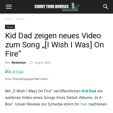
Start
News
News
Kid Dad zeigen neues Video
zum Song „[I Wish I Was] On
Fire“
Von
Redaktion
-
27. August 2020
Foto: Pressefreigabe/Fleet Union
Mit „[I Wish I Was] On Fire“ veröffentlichen
Kid Dad
ein
weiteres Video eines Songs ihres Debüt-Albums „In A
Box“. Unser Review zur Scheibe könnt Ihr
hier
nachlesen.