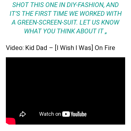
SHOT THIS ONE IN DIY-FASHION, AND
IT’S THE FIRST TIME WE WORKED WITH
A GREEN-SCREEN-SUIT. LET US KNOW
WHAT YOU THINK ABOUT IT „
Video: Kid Dad – [I Wish I Was] On Fire