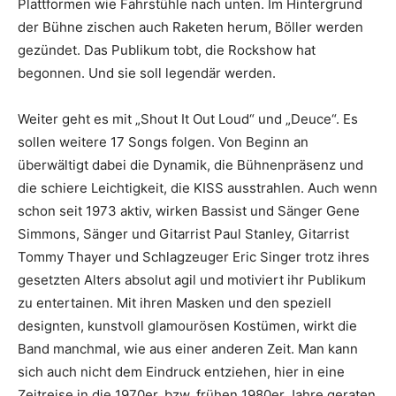
Plattformen wie Fahrstühle nach unten. Im Hintergrund
der Bühne zischen auch Raketen herum, Böller werden
gezündet. Das Publikum tobt, die Rockshow hat
begonnen. Und sie soll legendär werden.
Weiter geht es mit „Shout It Out Loud“ und „Deuce“. Es
sollen weitere 17 Songs folgen. Von Beginn an
überwältigt dabei die Dynamik, die Bühnenpräsenz und
die schiere Leichtigkeit, die KISS ausstrahlen. Auch wenn
schon seit 1973 aktiv, wirken Bassist und Sänger Gene
Simmons, Sänger und Gitarrist Paul Stanley, Gitarrist
Tommy Thayer und Schlagzeuger Eric Singer trotz ihres
gesetzten Alters absolut agil und motiviert ihr Publikum
zu entertainen. Mit ihren Masken und den speziell
designten, kunstvoll glamourösen Kostümen, wirkt die
Band manchmal, wie aus einer anderen Zeit. Man kann
sich auch nicht dem Eindruck entziehen, hier in eine
Zeitreise in die 1970er, bzw. frühen 1980er Jahre geraten