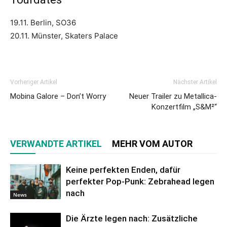
19.11. Berlin, SO36
20.11. Münster, Skaters Palace
Vorheriger Artikel
Nächster Artikel
Mobina Galore – Don’t Worry
Neuer Trailer zu Metallica-
Konzertfilm „S&M²“
VERWANDTE ARTIKEL
MEHR VOM AUTOR
Keine perfekten Enden, dafür
perfekter Pop-Punk: Zebrahead legen
nach
News
Die Ärzte legen nach: Zusätzliche