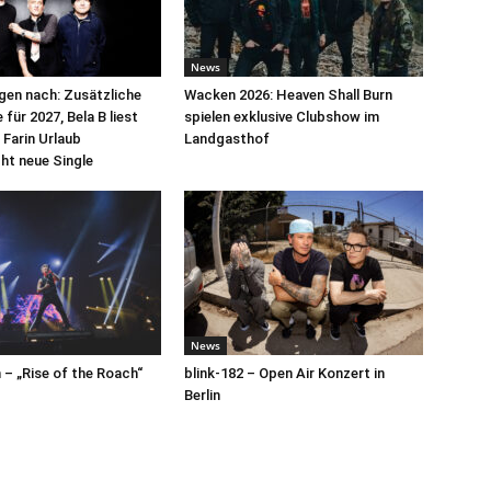
News
egen nach: Zusätzliche
Wacken 2026: Heaven Shall Burn
für 2027, Bela B liest
spielen exklusive Clubshow im
 Farin Urlaub
Landgasthof
cht neue Single
News
– „Rise of the Roach“
blink-182 – Open Air Konzert in
Berlin