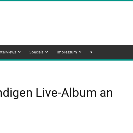
nterviews
Specials
Impressum
♥️
digen Live-Album an