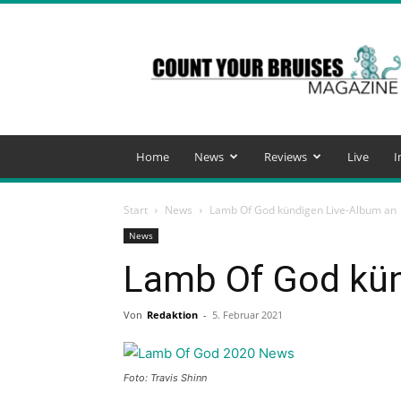
Count
Your
Bruises
Magazine
Home
News
Reviews
Live
I
Start
News
Lamb Of God kündigen Live-Album an
News
Lamb Of God kün
Von
Redaktion
-
5. Februar 2021
Foto: Travis Shinn