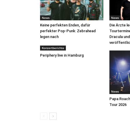
News
News
Keine perfekten Enden, dafür
Die Ärzte l
perfekter Pop-Punk: Zebrahead
Tourtermine 
legen nach
Dracula und
veröffentli
Konzertberichte
Periphery live in Hamburg
News
Papa Roach 
Tour 2026