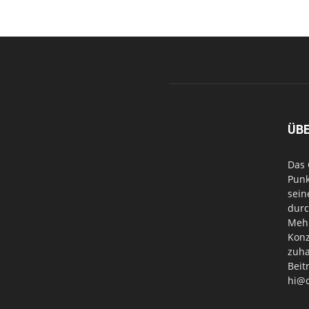
ÜB
Das 
Punk
sein
durc
Mehr
Konz
zuha
Beit
hi@