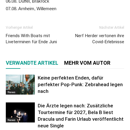
06.08. Duffel, Brakrock
07.08. Arnheim, Willemeen
Vorheriger Artikel
Nächster Artikel
Friends With Boats mit
Nerf Herder vertonen ihre
Liveterminen für Ende Juni
Covid-Erlebnisse
VERWANDTE ARTIKEL
MEHR VOM AUTOR
Keine perfekten Enden, dafür
perfekter Pop-Punk: Zebrahead legen
nach
News
Die Ärzte legen nach: Zusätzliche
Tourtermine für 2027, Bela B liest
Dracula und Farin Urlaub veröffentlicht
News
neue Single