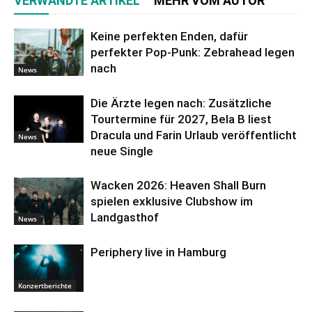
VERWANDTE ARTIKEL
MEHR VOM AUTOR
Keine perfekten Enden, dafür
perfekter Pop-Punk: Zebrahead legen
nach
News
Die Ärzte legen nach: Zusätzliche
Tourtermine für 2027, Bela B liest
Dracula und Farin Urlaub veröffentlicht
News
neue Single
Wacken 2026: Heaven Shall Burn
spielen exklusive Clubshow im
Landgasthof
News
Periphery live in Hamburg
Konzertberichte