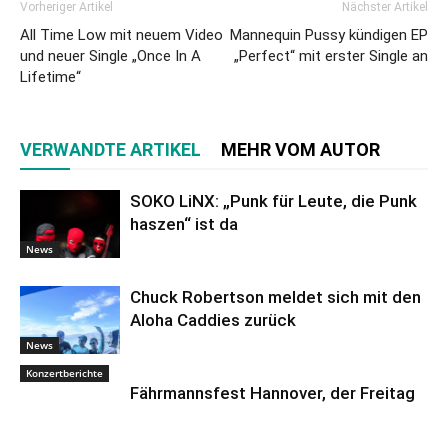
Vorheriger Artikel
Nächster Artikel
All Time Low mit neuem Video
Mannequin Pussy kündigen EP
und neuer Single „Once In A
„Perfect“ mit erster Single an
Lifetime“
VERWANDTE ARTIKEL
MEHR VOM AUTOR
SOKO LiNX: „Punk für Leute, die Punk
haszen“ ist da
News
Chuck Robertson meldet sich mit den
Aloha Caddies zurück
News
Konzertberichte
Fährmannsfest Hannover, der Freitag