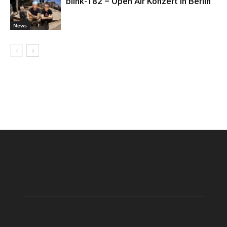
blink-182 – Open Air Konzert in Berlin
News