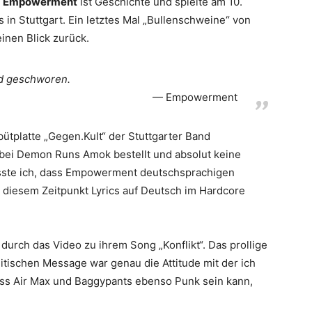
d
Empowerment
ist Geschichte und spielte am 10.
n Stuttgart. Ein letztes Mal „Bullenschweine“ von
einen Blick zurück.
nd geschworen.
Empowerment
bütplatte „Gegen.Kult“ der Stuttgarter Band
bei Demon Runs Amok bestellt und absolut keine
sste ich, dass Empowerment deutschsprachigen
u diesem Zeitpunkt Lyrics auf Deutsch im Hardcore
urch das Video zu ihrem Song „Konflikt“. Das prollige
litischen Message war genau die Attitude mit der ich
dass Air Max und Baggypants ebenso Punk sein kann,