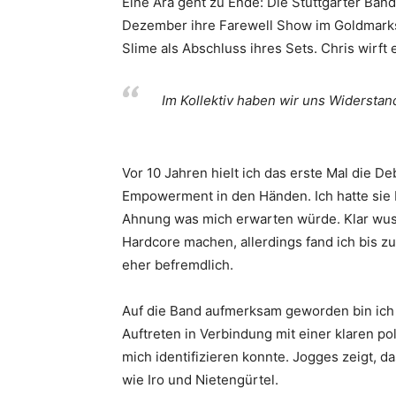
Eine Ära geht zu Ende: Die Stuttgarter Ban
Dezember ihre Farewell Show im Goldmarks i
Slime als Abschluss ihres Sets. Chris wirft 
Im Kollektiv haben wir uns Widersta
Vor 10 Jahren hielt ich das erste Mal die De
Empowerment in den Händen. Ich hatte sie 
Ahnung was mich erwarten würde. Klar wu
Hardcore machen, allerdings fand ich bis z
eher befremdlich.
Auf die Band aufmerksam geworden bin ich d
Auftreten in Verbindung mit einer klaren po
mich identifizieren konnte. Jogges zeigt, 
wie Iro und Nietengürtel.