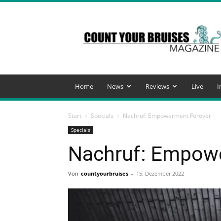
Count
Your
Bruises
Magazine
Home
News
Reviews
Live
I
Start
Specials
Nachruf: Empowerment Forever
Specials
Nachruf: Empow
Von
countyourbruises
-
15. Dezember 2022