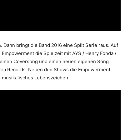
n. Dann bringt die Band 2016 eine Split Serie raus. Auf
h Empowerment die Spielzeit mit AYS / Henry Fonda /
d einen Coversong und einen neuen eigenen Song
Cobra Records. Neben den Shows die Empowerment
ein musikalisches Lebenszeichen.