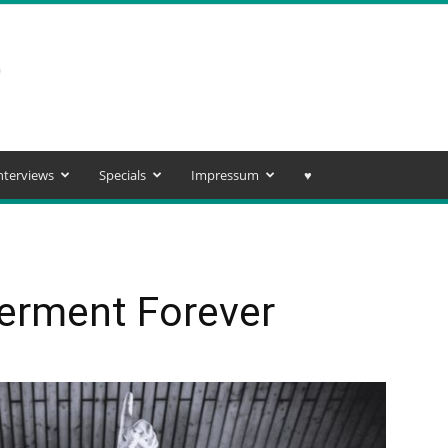
nterviews
Specials
Impressum
♥️
erment Forever