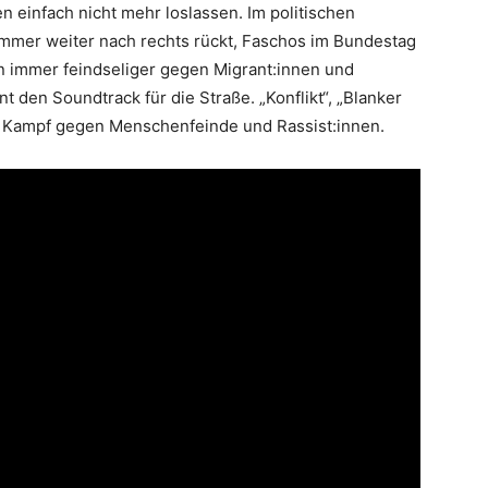
nen einfach nicht mehr loslassen. Im politischen
immer weiter nach rechts rückt, Faschos im Bundestag
n immer feindseliger gegen Migrant:innen und
t den Soundtrack für die Straße. „Konflikt“, „Blanker
n Kampf gegen Menschenfeinde und Rassist:innen.