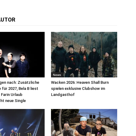
AUTOR
News
egen nach: Zusätzliche
Wacken 2026: Heaven Shall Burn
für 2027, Bela B liest
spielen exklusive Clubshow im
 Farin Urlaub
Landgasthof
cht neue Single