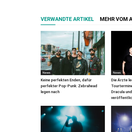
VERWANDTE ARTIKEL
MEHR VOM 
News
News
Keine perfekten Enden, dafür
Die Ärzte l
perfekter Pop-Punk: Zebrahead
Tourtermine 
legen nach
Dracula und
veröffentli