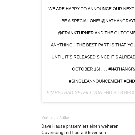
WE ARE HAPPY TO ANNOUNCE OUR NEXT 
BE A SPECIAL ONE! @NATHANGRAY
@FRANKTURNER AND THE OUTCOME I
ANYTHING.“ THE BEST PART IS THAT Y
UNTIL IT’S RELEASED SINCE IT’S ALREA
OCTOBER 16! . . . #NATHAN
#SINGLEANNOUNCEMENT #END
EIN BEITRAG GETEILT VON
END HITS REC
Vorheriger Artikel
Dave Hause präsentiert einen weiteren
Coversong mit Laura Stevenson