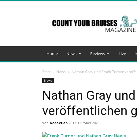
Count
Your
Bruises
Magazine
Home
News
Reviews
Live
I
Start
News
Nathan Gray und Frank Turner veröff
News
Nathan Gray und
veröffentlichen
Von
Redaktion
-
13. Oktober 2020