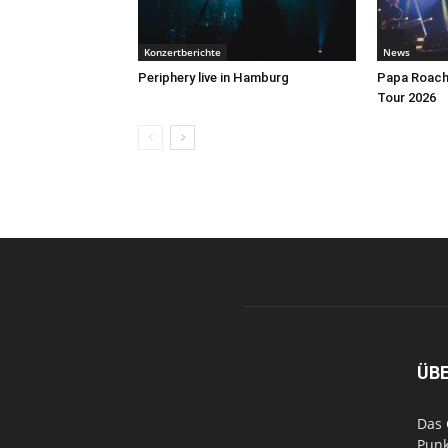
Konzertberichte
News
Periphery live in Hamburg
Papa Roach 
Tour 2026
ÜB
Das 
Punk