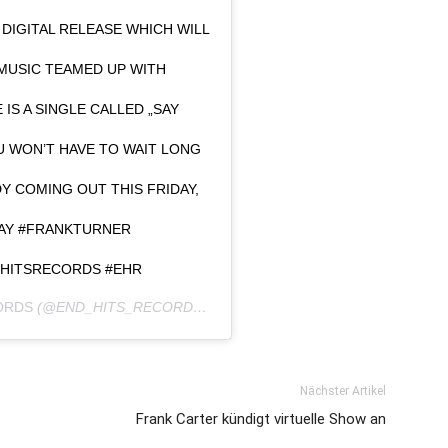
DIGITAL RELEASE WHICH WILL
MUSIC TEAMED UP WITH
S A SINGLE CALLED „SAY
OU WON’T HAVE TO WAIT LONG
DY COMING OUT THIS FRIDAY,
GRAY #FRANKTURNER
HITSRECORDS #EHR
ORDS
(@END_HITS_RECORDS) AM
OKT 12, 2020 UM 10:00 PDT
Nächster Artikel
Frank Carter kündigt virtuelle Show an