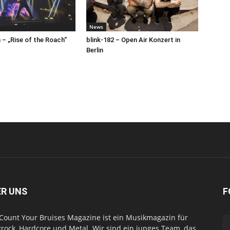
News
– „Rise of the Roach“
blink-182 – Open Air Konzert in
Berlin
ER UNS
F
Count Your Bruises Magazine ist ein Musikmagazin für
rock, Hardcore und Metal. Wir sind ein junges Team, das