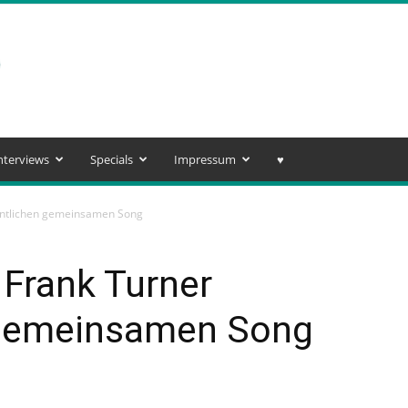
nterviews
Specials
Impressum
♥️
entlichen gemeinsamen Song
 Frank Turner
 gemeinsamen Song