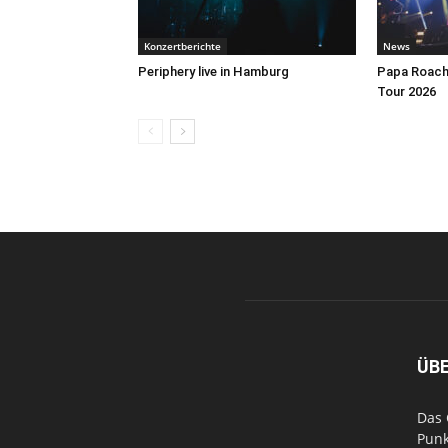
Konzertberichte
News
Periphery live in Hamburg
Papa Roach 
Tour 2026
ÜB
Das 
Punk