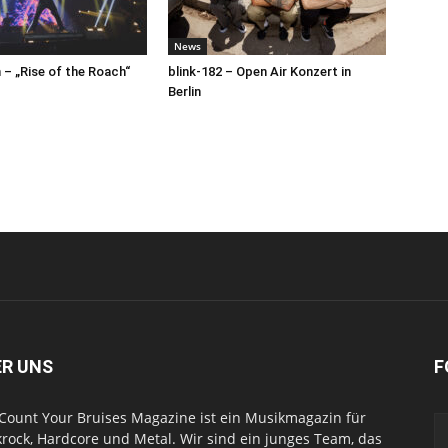
News
– „Rise of the Roach“
blink-182 – Open Air Konzert in
Berlin
ER UNS
F
Count Your Bruises Magazine ist ein Musikmagazin für
rock, Hardcore und Metal. Wir sind ein junges Team, das