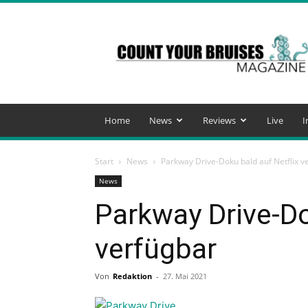
Count
Your
Bruises
Magazine
Home
News
Reviews
Live
I
Start
News
Parkway Drive-Doku bald auf Netflix v
News
Parkway Drive-Do
verfügbar
Von
Redaktion
-
27. Mai 2021