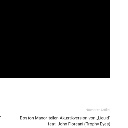
Nächster Artikel
”
Boston Manor teilen Akustikversion von „Liquid“
feat. John Floreani (Trophy Eyes)