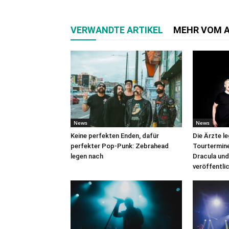
VERWANDTE ARTIKEL
MEHR VOM 
News
News
Keine perfekten Enden, dafür
Die Ärzte l
perfekter Pop-Punk: Zebrahead
Tourtermine 
legen nach
Dracula und
veröffentli