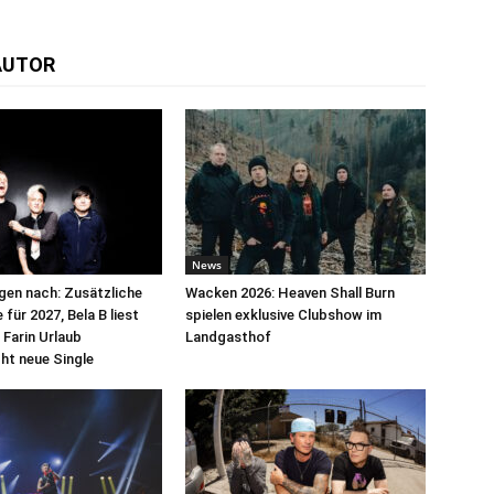
AUTOR
News
egen nach: Zusätzliche
Wacken 2026: Heaven Shall Burn
für 2027, Bela B liest
spielen exklusive Clubshow im
 Farin Urlaub
Landgasthof
cht neue Single