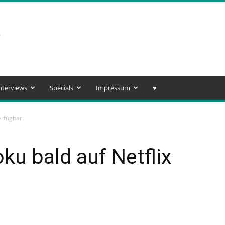
nterviews
Specials
Impressum
♥️
erfügbar
ku bald auf Netflix