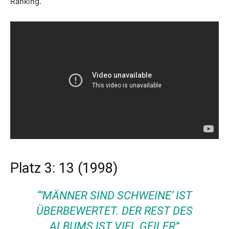
Ranking.
Platz 3: 13 (1998)
“’MÄNNER SIND SCHWEINE‘ IST
ÜBERBEWERTET. DER REST DES
ALBUMS IST VIEL GEILER”