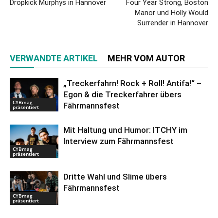
Dropkick Murphys in Hannover
Four Year Strong, Boston
Manor und Holly Would
Surrender in Hannover
VERWANDTE ARTIKEL
MEHR VOM AUTOR
„Treckerfahrn! Rock + Roll! Antifa!“ –
Egon & die Treckerfahrer übers
CYBmag
Fährmannsfest
präsentiert
Mit Haltung und Humor: ITCHY im
Interview zum Fährmannsfest
CYBmag
präsentiert
Dritte Wahl und Slime übers
Fährmannsfest
CYBmag
präsentiert