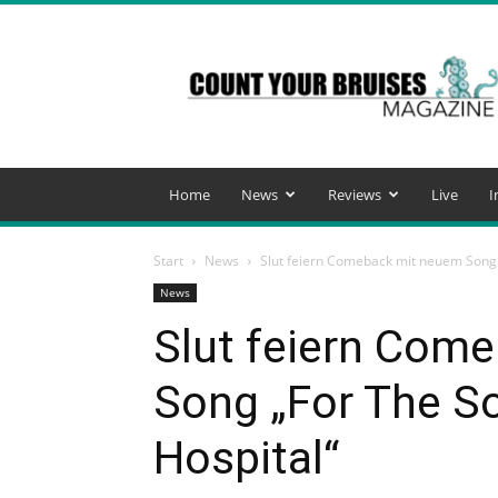
Count
Your
Bruises
Magazine
Home
News
Reviews
Live
I
Start
News
Slut feiern Comeback mit neuem Song „
News
Slut feiern Com
Song „For The So
Hospital“