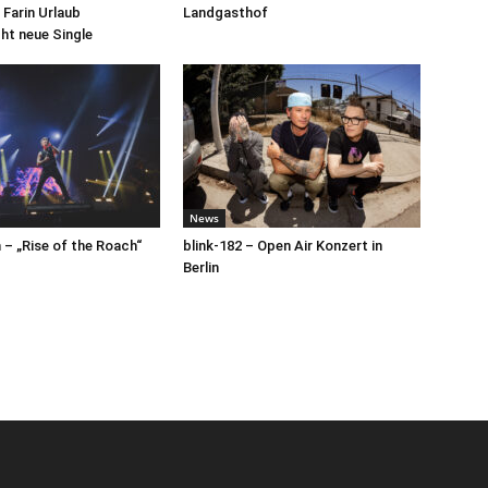
 Farin Urlaub
Landgasthof
cht neue Single
News
– „Rise of the Roach“
blink-182 – Open Air Konzert in
Berlin