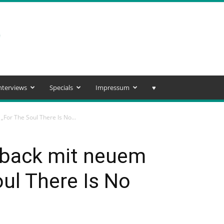
nterviews
Specials
Impressum
♥️
For The Soul There Is No...
eback mit neuem
ul There Is No