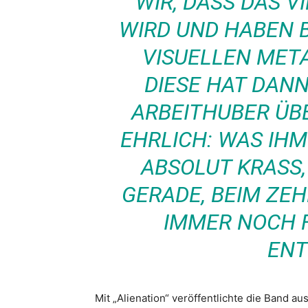
WIR, DASS DAS 
WIRD UND HABEN 
VISUELLEN META
DIESE HAT DAN
ARBEITHUBER Ü
EHRLICH: WAS IHM 
ABSOLUT KRASS,
GERADE, BEIM ZE
IMMER NOCH F
ENT
Mit „Alienation“ veröffentlichte die Band au