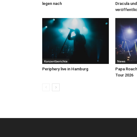
legen nach
Dracula und
veröffentli
Konzertberichte
News
Periphery live in Hamburg
Papa Roach 
Tour 2026