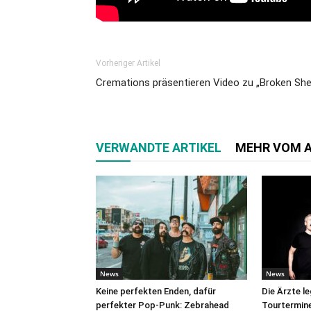
Vorheriger Artikel
Cremations präsentieren Video zu „Broken Shel
VERWANDTE ARTIKEL
MEHR VOM 
News
News
Keine perfekten Enden, dafür
Die Ärzte l
perfekter Pop-Punk: Zebrahead
Tourtermine 