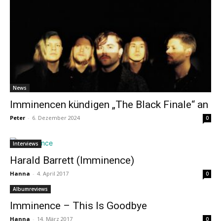
News
Imminencen kündigen „The Black Finale“ an
Peter
-
6. Dezember 2024
0
Interviews
Harald Barrett (Imminence)
Hanna
-
4. April 2017
0
Albumreviews
Imminence – This Is Goodbye
Hanna
-
14. März 2017
0