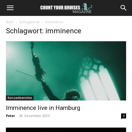
Start
Schlagworte
Imminence
Schlagwort: imminence
Konzertberichte
Imminence live in Hamburg
Peter
-
20. Dezember 2025
0