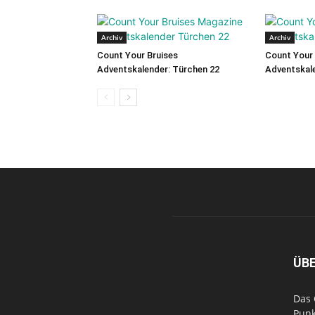
Archiv
Archiv
Count Your Bruises
Count Your 
Adventskalender: Türchen 22
Adventskale
ÜB
Das 
Punk