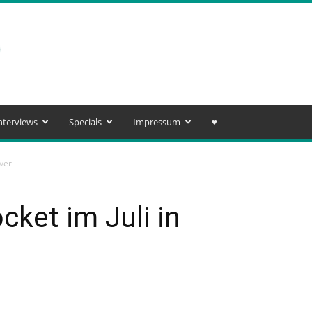
nterviews
Specials
Impressum
♥️
ver
cket im Juli in