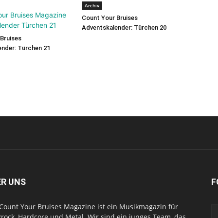
Archiv
Count Your Bruises
Adventskalender: Türchen 20
Bruises
nder: Türchen 21
ER UNS
F
Count Your Bruises Magazine ist ein Musikmagazin für
rock, Hardcore und Metal. Wir sind ein junges Team, das