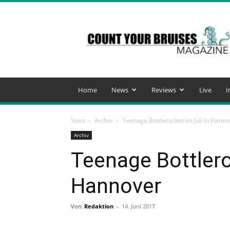
Count
Your
Bruises
Magazine
Home
News
Reviews
Live
I
Start
Archiv
Teenage Bottlerocket im Juli in Hanno
Archiv
Teenage Bottlero
Hannover
Von
Redaktion
-
14. Juni 2017