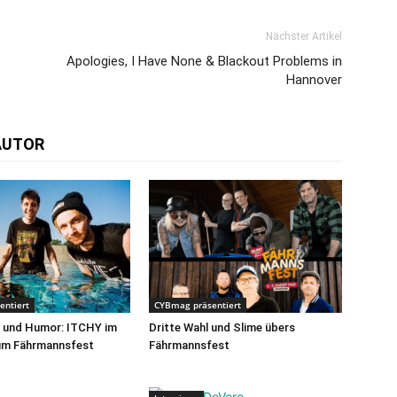
Nächster Artikel
Apologies, I Have None & Blackout Problems in
Hannover
AUTOR
entiert
CYBmag präsentiert
g und Humor: ITCHY im
Dritte Wahl und Slime übers
zum Fährmannsfest
Fährmannsfest