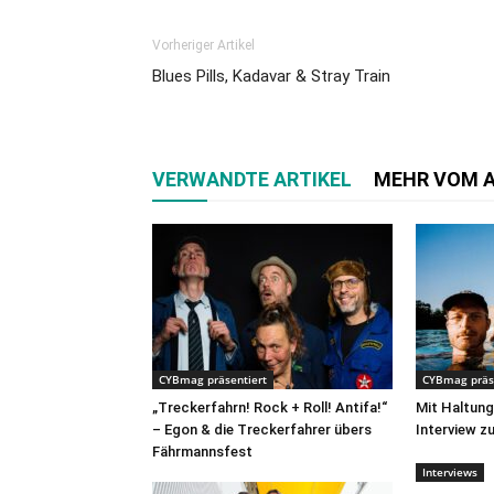
Vorheriger Artikel
Blues Pills, Kadavar & Stray Train
VERWANDTE ARTIKEL
MEHR VOM 
CYBmag präsentiert
CYBmag präs
„Treckerfahrn! Rock + Roll! Antifa!“
Mit Haltun
– Egon & die Treckerfahrer übers
Interview 
Fährmannsfest
Interviews