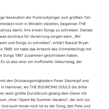
tige Generation der Punkrockjünger zum größten Teil
umindest noch in Windeln steckten, begannen THE
rsey damit, ihre ersten Songs zu schreiben. Damals
was durchaus für Verwirrung sorgen kann. „Wir
sein und Songs zu schreiben“, erklärt Bassist Bryan
also 1989. Ich habe das Artwork des Schmetterlings mit
sten Songs 1987 zusammen geschrieben haben,
 ist also eher ein inoffizieller Geburtstag, der
s mit den Gründungsmitgliedern Peter Steinkopf und
t in Hannover, wo THE BOUNCING SOULS die dritte
 Der wohl größte Durchbruch gelang dem Vierer mit
bum „How I Spent My Summer Vacation“, der sich zur
Und auch heute noch ist es der Song, den Pete und