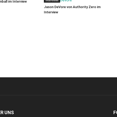
Interviews
nball im Interview
Jason DeVore von Authority Zero im
Interview
ER UNS
F