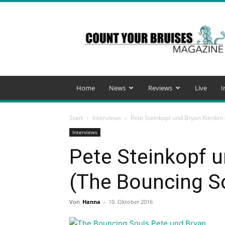
Count
Your
Bruises
Magazine
Home
News
Reviews
Live
I
Start
Interviews
Pete Steinkopf und Bryan Kienlen
Interviews
Pete Steinkopf u
(The Bouncing S
Von
Hanna
-
10. Oktober 2016