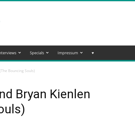
nterviews
Specials
Impressum
♥️
 (The Bouncing Souls)
nd Bryan Kienlen
ouls)